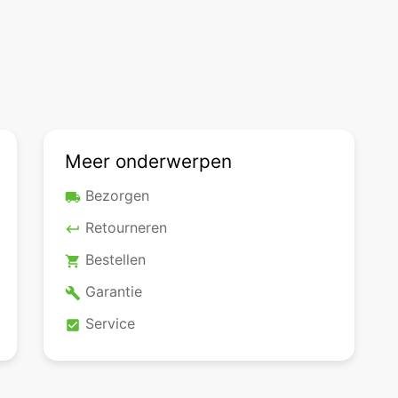
Meer onderwerpen
Bezorgen
local_shipping
Retourneren
keyboard_return
Bestellen
shopping_cart
Garantie
build
Service
check_box