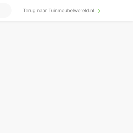
Terug naar Tuinmeubelwereld.nl
arrow_forward