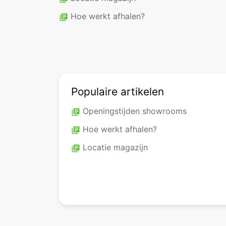
Hoe werkt afhalen?
library_books
Populaire artikelen
Openingstijden showrooms
library_books
Hoe werkt afhalen?
library_books
Locatie magazijn
library_books